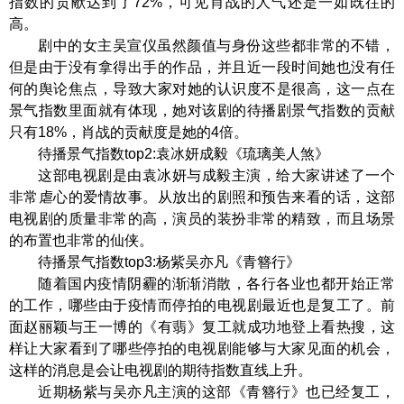
指数的贡献达到了72%，可见肖战的人气还是一如既往的
高。
剧中的女主吴宣仪虽然颜值与身份这些都非常的不错，
但是由于没有拿得出手的作品，并且近一段时间她也没有任
何的舆论焦点，导致大家对她的认识度不是很高，这一点在
景气指数里面就有体现，她对该剧的待播剧景气指数的贡献
只有18%，肖战的贡献度是她的4倍。
待播景气指数top2:袁冰妍成毅《琉璃美人煞》
这部电视剧是由袁冰妍与成毅主演，给大家讲述了一个
非常虐心的爱情故事。从放出的剧照和预告来看的话，这部
电视剧的质量非常的高，演员的装扮非常的精致，而且场景
的布置也非常的仙侠。
待播景气指数top3:杨紫吴亦凡《青簪行》
随着国内疫情阴霾的渐渐消散，各行各业也都开始正常
的工作，哪些由于疫情而停拍的电视剧最近也是复工了。前
面赵丽颖与王一博的《有翡》复工就成功地登上看热搜，这
样让大家看到了哪些停拍的电视剧能够与大家见面的机会，
这样的消息是会让电视剧的期待指数直线上升。
近期杨紫与吴亦凡主演的这部《青簪行》也已经复工，