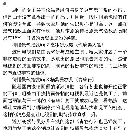
高。
剧中的女主吴宣仪虽然颜值与身份这些都非常的不错，
但是由于没有拿得出手的作品，并且近一段时间她也没有任
何的舆论焦点，导致大家对她的认识度不是很高，这一点在
景气指数里面就有体现，她对该剧的待播剧景气指数的贡献
只有18%，肖战的贡献度是她的4倍。
待播景气指数top2:袁冰妍成毅《琉璃美人煞》
这部电视剧是由袁冰妍与成毅主演，给大家讲述了一个
非常虐心的爱情故事。从放出的剧照和预告来看的话，这部
电视剧的质量非常的高，演员的装扮非常的精致，而且场景
的布置也非常的仙侠。
待播景气指数top3:杨紫吴亦凡《青簪行》
随着国内疫情阴霾的渐渐消散，各行各业也都开始正常
的工作，哪些由于疫情而停拍的电视剧最近也是复工了。前
面赵丽颖与王一博的《有翡》复工就成功地登上看热搜，这
样让大家看到了哪些停拍的电视剧能够与大家见面的机会，
这样的消息是会让电视剧的期待指数直线上升。
近期杨紫与吴亦凡主演的这部《青簪行》也已经复工，
也因为复工的这个消息让该剧的待播景气指数直接上升到了