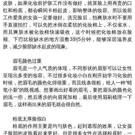
皮肤，如果化妆前护肤工作没有做好，就算脸上用再贵的口
红和粉底，都会瞬间卡粉起皮，影响整体的妆容。所以妆前
工作爱美的女孩一定要做好。洗完脸后，拍爽肤水时不要用
手直接拍打，可以先把水倒在柔软的化妆棉上，不仅省水，
而且爽肤水被化妆棉快速吸收，这个时候把化妆棉放在脸
颊、下巴比较缺水的地方湿敷3到5分钟，能够深层滋养皮
肤，减少脸部缺水起皮的现象。
眉毛颜色过重
眉毛是一个人气质的体现，不同形状的眉形可以让女性
呈现出多变的妆容。不过很多化妆小白在刚开始学习化妆的
时候，把眉毛的颜色化得很重，而且线条很粗，给人一种“蜡
笔小新”的既视感。想要画出好看的眉毛，要把眉头的颜色化
的浅一些，然后逐步的向眉尾加粗，最后使用眉刷梳理一下
眉毛，这样画出来的眉毛就会很自然。
粉底太厚脸假白
粉底的作用主要是均匀肤色，起到遮瑕的效果，让女孩
子脸部的皮肤看起来更好。但是很多女性在选择粉底时，一